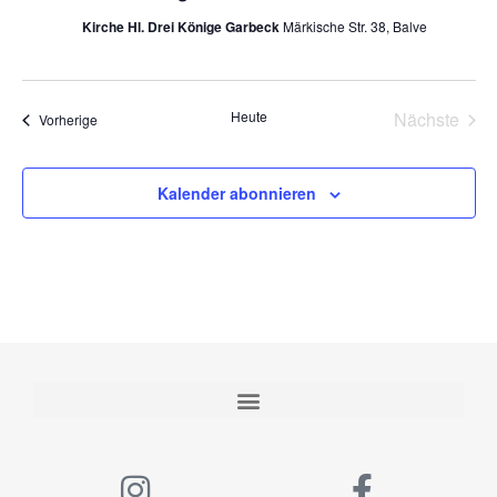
Kirche Hl. Drei Könige Garbeck
Märkische Str. 38, Balve
Vera
Heute
Nächste
Veranstaltungen
Vorherige
Kalender abonnieren