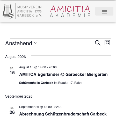
Anstehend
Verans
Ve
Suche
Liste
Datum
Suche
An
wählen.
August 2026
und
Na
Ansich
August 15 @ 14:00
-
20:00
SA.
15
AMITICA Egerländer @ Garbecker Biergarten
Naviga
Schützenhalle Garbeck
Im Brauke 17, Balve
September 2026
September 26 @ 18:00
-
22:00
SA.
26
Abrechnung Schützenbruderschaft Garbeck