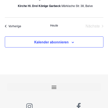
Kirche Hl. Drei Könige Garbeck
Märkische Str. 38, Balve
Vera
Heute
Nächste
Veranstaltungen
Vorherige
Kalender abonnieren