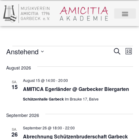
Anstehend
Verans
Ve
Suche
Liste
Datum
Suche
An
wählen.
August 2026
und
Na
Ansich
August 15 @ 14:00
-
20:00
SA.
15
AMITICA Egerländer @ Garbecker Biergarten
Naviga
Schützenhalle Garbeck
Im Brauke 17, Balve
September 2026
September 26 @ 18:00
-
22:00
SA.
26
Abrechnung Schützenbruderschaft Garbeck