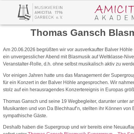
Thomas Gansch Blasm
Am 20.06.2026 begrüßten wir vor ausverkaufter Balver Höhle 
ein unvergesslicher Abend mit Blasmusik auf Weltklasse-Nivea
Veranstalter-Rolle, d.h. ohne selbst musikalisch aktiv zu werd
Vor einigen Jahren hatte uns das Management der Supergro
für ein Konzert in der Balver Höhle angesprochen. Wir nahm
stolz auf ein herausragendes Konzertereignis in Europas größ
Thomas Gansch und seine 19 Wegbegleiter, darunter unter an
Musikanten und von Da Blechhauf’n, stellten ihr Können von 
sympathische Gäste.
Deshalb haben die Supergroup und wir bereits eine Neuauflag