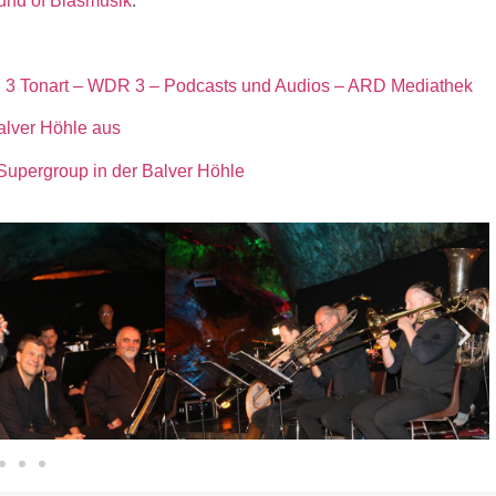
nd of Blasmusik
.
R 3 Tonart – WDR 3 – Podcasts und Audios – ARD Mediathek
lver Höhle aus
Supergroup in der Balver Höhle